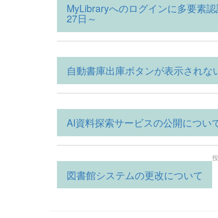
MyLibraryへのログインに多要
27日～
自動書庫出庫ボタンが表示されな
AI資料探索サービスの公開につい
投
図書館システムの更改について