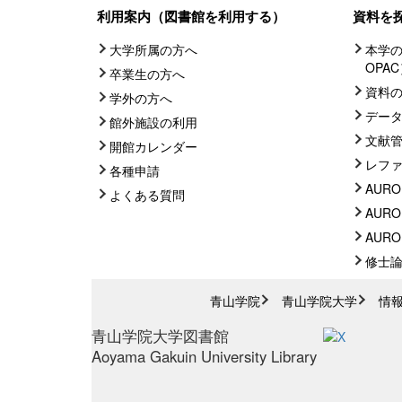
利用案内（図書館を利用する）
資料を
大学所属の方へ
本学の
OPA
卒業生の方へ
資料
学外の方へ
デー
館外施設の利用
文献
開館カレンダー
レフ
各種申請
AURO
よくある質問
AURO
AUROR
修士
青山学院
青山学院大学
情
青山学院大学図書館
Aoyama Gakuin University Library