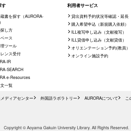
探す
利用者サービス
蔵書を探す（AURORA-
貸出資料予約状況等確認・延長
C）
購入希望申込（新規購入依頼）
の探し方
ILL複写申し込み（文献複写）
タベース
ILL貸借申し込み（文献貸借）
管理ツール
オリエンテーション予約(教員）
ァレンス受付
オンライン施設予約
RA-IR
RA-SEARCH
A e-Resources
論文一覧
報メディアセンター
外国語ラボラトリー
AURORAについて
こ
Copyright © Aoyama Gakuin University Library. All Rights Reserved.