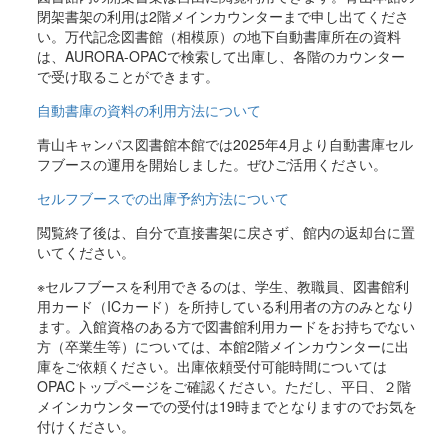
閉架書架の利用は2階メインカウンターまで申し出てくださ
い。万代記念図書館（相模原）の地下自動書庫所在の資料
は、AURORA-OPACで検索して出庫し、各階のカウンター
で受け取ることができます。
自動書庫の資料の利用方法について
青山キャンパス図書館本館では2025年4月より自動書庫セル
フブースの運用を開始しました。ぜひご活用ください。
セルフブースでの出庫予約方法について
閲覧終了後は、自分で直接書架に戻さず、館内の返却台に置
いてください。
※セルフブースを利用できるのは、学生、教職員、図書館利
用カード（ICカード）を所持している利用者の方のみとなり
ます。入館資格のある方で図書館利用カードをお持ちでない
方（卒業生等）については、本館2階メインカウンターに出
庫をご依頼ください。出庫依頼受付可能時間については
OPACトップページをご確認ください。ただし、平日、２階
メインカウンターでの受付は19時までとなりますのでお気を
付けください。