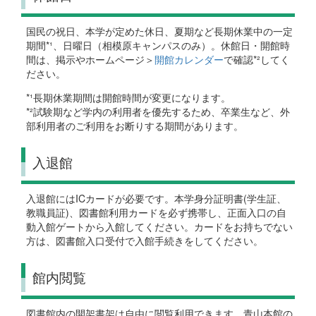
国民の祝日、本学が定めた休日、夏期など長期休業中の一定
期間*¹、日曜日（相模原キャンパスのみ）。休館日・開館時
間は、掲示やホームページ＞
開館カレンダー
で確認*²してく
ださい。
*¹長期休業期間は開館時間が変更になります。
*²試験期など学内の利用者を優先するため、卒業生など、外
部利用者のご利用をお断りする期間があります。
入退館
入退館にはICカードが必要です。本学身分証明書(学生証、
教職員証)、図書館利用カードを必ず携帯し、正面入口の自
動入館ゲートから入館してください。カードをお持ちでない
方は、図書館入口受付で入館手続きをしてください。
館内閲覧
図書館内の開架書架は自由に閲覧利用できます。青山本館の