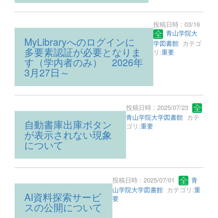
投稿日時 : 03/16
青山学院大
MyLibraryへのログインに
学図書館
カテゴ
多要素認証が必要となりま
リ:
重要
す（学内者のみ） 2026年
3月27日～
投稿日時 : 2025/07/23
青山学院大学図書館
カテ
自動書庫出庫ボタン
ゴリ:
重要
が表示されない現象
について
投稿日時 : 2025/07/01
青
山学院大学図書館
カテゴリ:
重
AI資料探索サービ
要
スの公開について