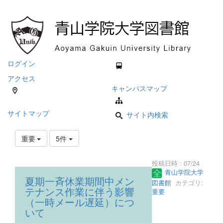
ログイン
アクセス
キャンパスマップ
サイトマップ
サイト内検索
重要
5件
投稿日時 : 07/24
青山学院大学
夏期一斉休業期間中メン
図書館
カテゴリ:
テナンス作業に伴う影響
重要
（一時メール遅延）につ
いて