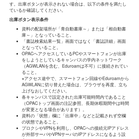
す。出庫ボタンが表示されない場合は、以下の条件を満たし
ているか確認してください。
出庫ボタン表示条件
資料の配架場所が「青自動書庫～」または「相自動書
庫～」となっていること。
「書誌検索結果一覧」画面ではなく「書誌詳細」画面
となっていること。
OPACへアクセスしているPCやスマートフォンが出庫
をしようとしているキャンパスの学内ネットワーク
（AGWLANを含む、Eduroamは不可）に接続されてい
ること。
※アクセス途中で、スマートフォン回線やEduroamから
AGWLANに切り替えた場合は、ブラウザを再度、立ち
上げなおしてください。
各キャンパスで設定された出庫可能時間内であること
（OPACトップ画面の注記参照、長期休暇期間中は時間
が変更となる場合があります）。
資料の「状態」欄に「出庫中」などと記載されず空欄
の状態であること。
プロクシやVPNを利用し、OPACへの接続元IPアドレス
が外部サーバやVPNサーバのIPアドレスになるよう設