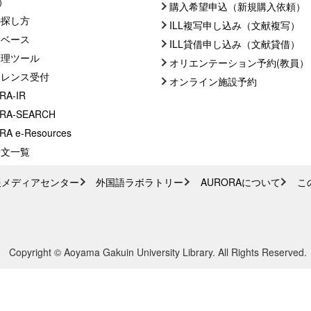
C）
購入希望申込（新規購入依頼）
の探し方
ILL複写申し込み（文献複写）
タベース
ILL貸借申し込み（文献貸借）
管理ツール
オリエンテーション予約(教員）
ァレンス受付
オンライン施設予約
RA-IR
RA-SEARCH
A e-Resources
論文一覧
報メディアセンター
外国語ラボラトリー
AURORAについて
こ
Copyright © Aoyama Gakuin University Library. All Rights Reserved.