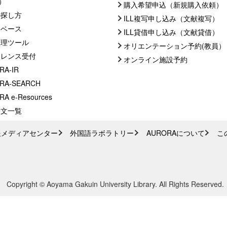
C）
購入希望申込（新規購入依頼）
の探し方
ILL複写申し込み（文献複写）
タベース
ILL貸借申し込み（文献貸借）
管理ツール
オリエンテーション予約(教員）
ァレンス受付
オンライン施設予約
RA-IR
RA-SEARCH
A e-Resources
論文一覧
報メディアセンター
外国語ラボラトリー
AURORAについて
こ
Copyright © Aoyama Gakuin University Library. All Rights Reserved.