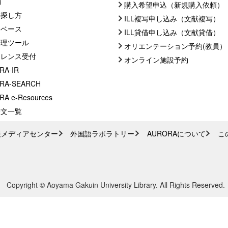
C）
購入希望申込（新規購入依頼）
の探し方
ILL複写申し込み（文献複写）
タベース
ILL貸借申し込み（文献貸借）
管理ツール
オリエンテーション予約(教員）
ァレンス受付
オンライン施設予約
RA-IR
RA-SEARCH
A e-Resources
論文一覧
報メディアセンター
外国語ラボラトリー
AURORAについて
こ
Copyright © Aoyama Gakuin University Library. All Rights Reserved.