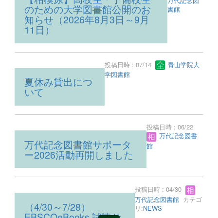
万代記念図
のための大学図書館公開のお
書館
知らせ（2026年8月3日～9月
11日）
投稿日時 : 07/14
青山学院大
学図書館
夏休み貸出につ
いて
投稿日時 : 06/22
万代記念図書
万代記念図書館サポータ
館
ー2026活動再開しました
投稿日時 : 04/30
万代記念図書館
カテゴ
（4/30～7/28）
リ:
NEWS
EBSCOeBooks 試読サ