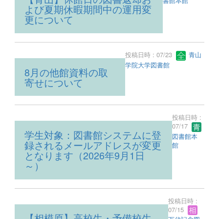
書館本館
よび夏期休暇期間中の運用変
更について
投稿日時 : 07/23
青山
学院大学図書館
8月の他館資料の取
寄せについて
投稿日時 :
07/17
学生対象：図書館システムに登
図書館本
録されるメールアドレスが変更
館
となります（2026年9月1日
～）
投稿日時 :
07/15
【相模原】高校生・予備校生