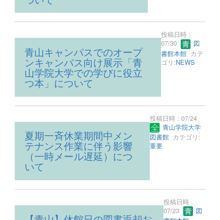
投稿日時 :
07/30
図
青山キャンパスでのオープ
書館本館
カテ
ンキャンパス向け展示「青
ゴリ:
NEWS
山学院大学での学びに役立
つ本」について
投稿日時 : 07/24
青山学院大学
夏期一斉休業期間中メン
図書館
カテゴリ:
テナンス作業に伴う影響
重要
（一時メール遅延）につ
いて
投稿日時 :
07/23
図
【青山】休館日の図書返却お