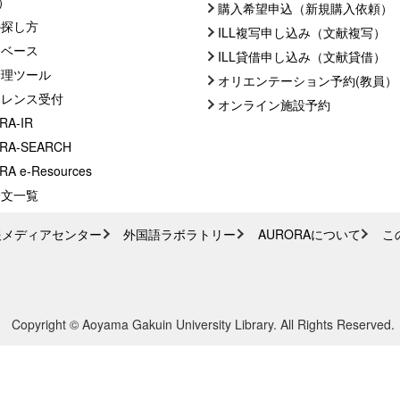
C）
購入希望申込（新規購入依頼）
の探し方
ILL複写申し込み（文献複写）
タベース
ILL貸借申し込み（文献貸借）
管理ツール
オリエンテーション予約(教員）
ァレンス受付
オンライン施設予約
RA-IR
RA-SEARCH
A e-Resources
論文一覧
報メディアセンター
外国語ラボラトリー
AURORAについて
こ
Copyright © Aoyama Gakuin University Library. All Rights Reserved.