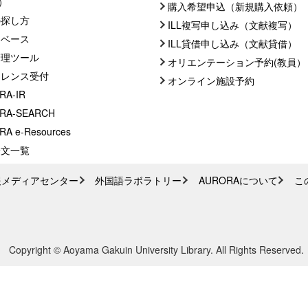
C）
購入希望申込（新規購入依頼）
の探し方
ILL複写申し込み（文献複写）
タベース
ILL貸借申し込み（文献貸借）
管理ツール
オリエンテーション予約(教員）
ァレンス受付
オンライン施設予約
RA-IR
RA-SEARCH
A e-Resources
論文一覧
報メディアセンター
外国語ラボラトリー
AURORAについて
こ
Copyright © Aoyama Gakuin University Library. All Rights Reserved.