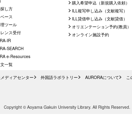
C）
購入希望申込（新規購入依頼）
の探し方
ILL複写申し込み（文献複写）
タベース
ILL貸借申し込み（文献貸借）
管理ツール
オリエンテーション予約(教員）
ァレンス受付
オンライン施設予約
RA-IR
RA-SEARCH
A e-Resources
論文一覧
報メディアセンター
外国語ラボラトリー
AURORAについて
こ
Copyright © Aoyama Gakuin University Library. All Rights Reserved.