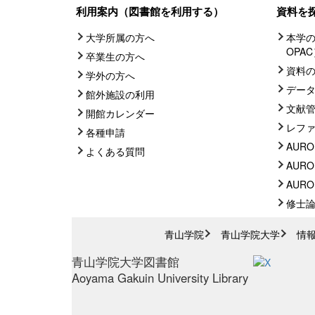
利用案内（図書館を利用する）
資料を
大学所属の方へ
本学の
OPA
卒業生の方へ
資料
学外の方へ
デー
館外施設の利用
文献
開館カレンダー
レフ
各種申請
AURO
よくある質問
AURO
AUROR
修士
青山学院
青山学院大学
情
青山学院大学図書館
Aoyama Gakuin University Library