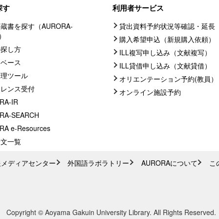
探す
利用者サービス
蔵書を探す（AURORA-
貸出資料予約状況等確認・延長
C）
購入希望申込（新規購入依頼）
の探し方
ILL複写申し込み（文献複写）
タベース
ILL貸借申し込み（文献貸借）
管理ツール
オリエンテーション予約(教員）
ァレンス受付
オンライン施設予約
RA-IR
RA-SEARCH
A e-Resources
論文一覧
報メディアセンター
外国語ラボラトリー
AURORAについて
こ
Copyright © Aoyama Gakuin University Library. All Rights Reserved.