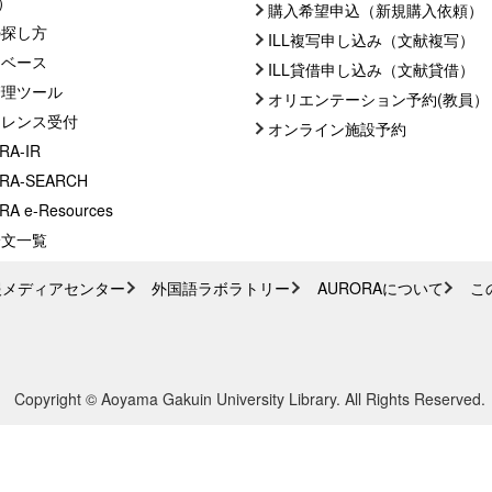
C）
購入希望申込（新規購入依頼）
の探し方
ILL複写申し込み（文献複写）
タベース
ILL貸借申し込み（文献貸借）
管理ツール
オリエンテーション予約(教員）
ァレンス受付
オンライン施設予約
RA-IR
RA-SEARCH
A e-Resources
論文一覧
報メディアセンター
外国語ラボラトリー
AURORAについて
こ
Copyright © Aoyama Gakuin University Library. All Rights Reserved.