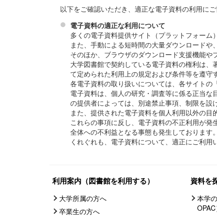
以下をご確認いただき、適正な電子資料の利用にご
電子資料の適正な利用について
多くの電子資料提供サイト（プラットフォーム
また、手動による短時間の大量ダウンロードや
そのほか、ブラウザのダウンロード支援機能や
大学図書館で契約している電子資料の権利は、
て定められた利用上の規定および条件等を遵守
各電子資料の取り扱いについては、各サイトの「利用
電子資料は、個人の研究・調査等に係る正当な
の提供者によっては、別途禁止事項、制限を設
また、提供された電子資料を個人利用以外の目
これらの事項に反し、電子資料の不正利用が発
全体への不利益となる事態も発生しております
くれぐれも、電子資料について、適正にご利用
利用案内（図書館を利用する）
資料を
大学所属の方へ
本学の
OPA
卒業生の方へ