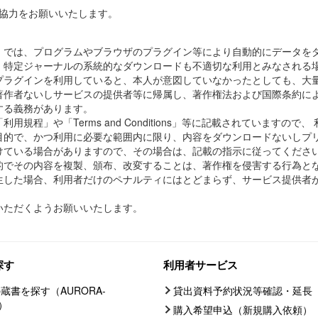
協力をお願いいたします。
）では、プログラムやブラウザのプラグイン等により自動的にデータを
、特定ジャーナルの系統的なダウンロードも不適切な利用とみなされる
プラグインを利用していると、本人が意図していなかったとしても、大
著作者ないしサービスの提供者等に帰属し、著作権法および国際条約に
する義務があります。
規程」や「Terms and Conditions」等に記載されていますの
目的で、かつ利用に必要な範囲内に限り、内容をダウンロードないしプ
けている場合がありますので、その場合は、記載の指示に従ってくださ
的でその内容を複製、頒布、改変することは、著作権を侵害する行為と
生した場合、利用者だけのペナルティにはとどまらず、サービス提供者
。
いただくようお願いいたします。
探す
利用者サービス
蔵書を探す（AURORA-
貸出資料予約状況等確認・延長
C）
購入希望申込（新規購入依頼）