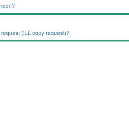
screen?
request (ILL copy request)?