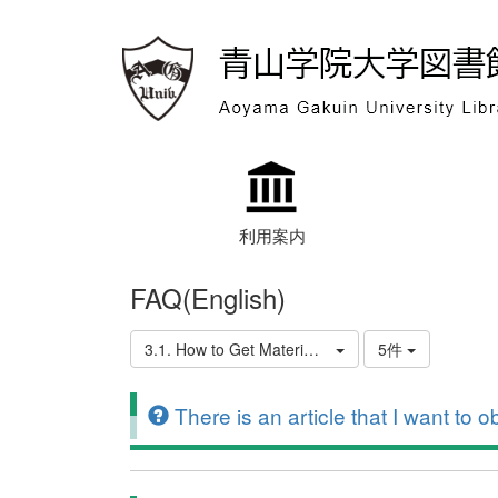
利用案内
FAQ(English)
3.1. How to Get Materials from Other Libraries
5件
There is an article that I want to o