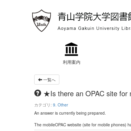
利用案内
一覧へ
★Is there an OPAC site for
カテゴリ:
9. Other
An answer is currently being prepared.
The mobileOPAC website (site for mobile phones) ha